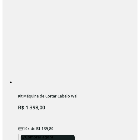
Kit Máquina de Cortar Cabelo Wahl Legend Cordless Bivolt + Base c
R$ 1.398,00
10
x de
R$ 139,80
Comprar agora