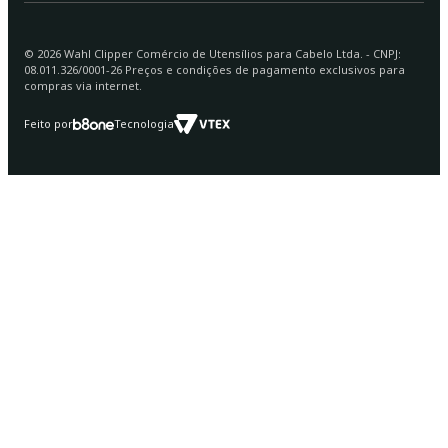
©
2026
Wahl Clipper Comércio de Utensílios para Cabelo Ltda. - CNPJ:
08.011.326/0001-26 Preços e condições de pagamento exclusivos para
compras via internet.
Feito por
Tecnologia