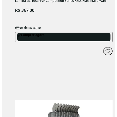
Lâmina de Tosa #7F Competition Series KM2, KM5, KM10 Wahl
R$ 367,00
9
x de
R$ 40,78
Comprar agora