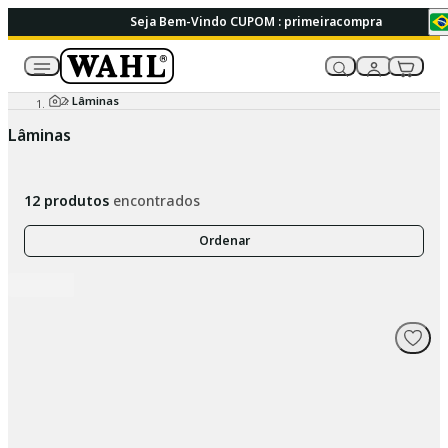
Seja Bem-Vindo CUPOM : primeiracompra
Lâminas
Lâminas
12
produtos
encontrados
Ordenar