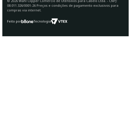
©
2026
Wahl Clipper Comércio de Utensílios para Cabelo Ltda. - CNPJ:
08.011.326/0001-26 Preços e condições de pagamento exclusivos para
compras via internet.
Feito por
Tecnologia