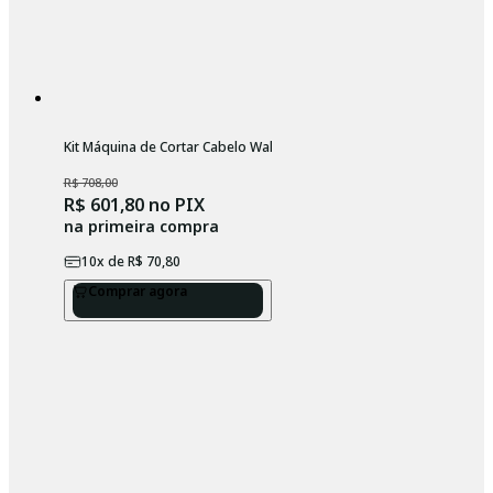
Kit Máquina de Cortar Cabelo Wahl Classic e Máq. Acabamento Pean
R$ 708,00
R$ 601,80
no PIX
na primeira compra
10
x de
R$ 70,80
Comprar agora