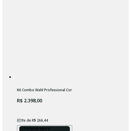
Kit Combo Wahl Professional Cordless: Barber Combo + Power Shav
R$ 2.398,00
9
x de
R$ 266,44
Comprar agora