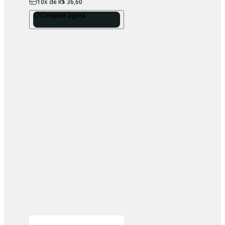
10
x de
R$ 36,60
Comprar agora